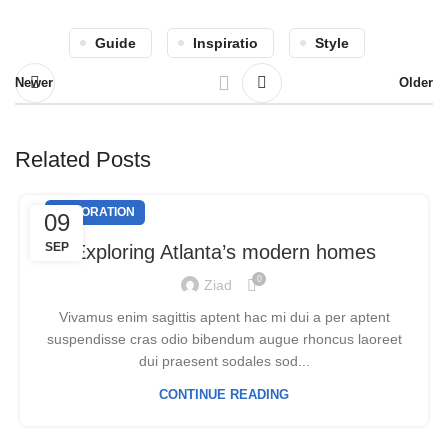
Guide
Inspiratio
Style
Newer
Older
Related Posts
DECORATION
09
SEP
Exploring Atlanta’s modern homes
0
Ziad
Vivamus enim sagittis aptent hac mi dui a per aptent
suspendisse cras odio bibendum augue rhoncus laoreet
dui praesent sodales sod...
CONTINUE READING