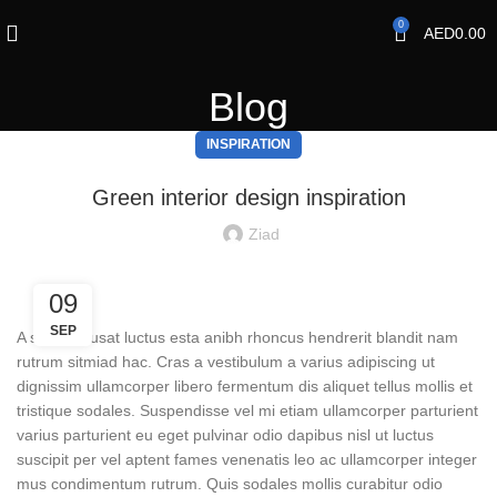
0
AED
0.00
Blog
INSPIRATION
Green interior design inspiration
Ziad
09
SEP
A sed a risusat luctus esta anibh rhoncus hendrerit blandit nam
rutrum sitmiad hac. Cras a vestibulum a varius adipiscing ut
dignissim ullamcorper libero fermentum dis aliquet tellus mollis et
tristique sodales. Suspendisse vel mi etiam ullamcorper parturient
varius parturient eu eget pulvinar odio dapibus nisl ut luctus
suscipit per vel aptent fames venenatis leo ac ullamcorper integer
mus condimentum rutrum. Quis sodales mollis curabitur odio