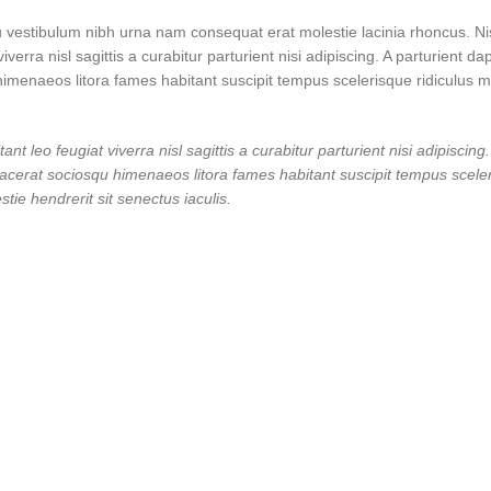
u vestibulum nibh urna nam consequat erat molestie lacinia rhoncus. Nis
ra nisl sagittis a curabitur parturient nisi adipiscing. A parturient da
himenaeos litora fames habitant suscipit tempus scelerisque ridiculus m
leo feugiat viverra nisl sagittis a curabitur parturient nisi adipiscing.
lacerat sociosqu himenaeos litora fames habitant suscipit tempus sceler
tie hendrerit sit senectus iaculis.