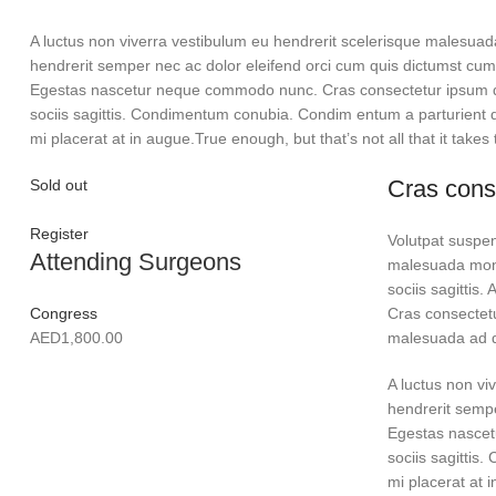
A luctus non viverra vestibulum eu hendrerit scelerisque malesuada
hendrerit semper nec ac dolor eleifend orci cum quis dictumst cu
Egestas nascetur neque commodo nunc. Cras consectetur ipsum don
sociis sagittis. Condimentum conubia. Condim entum a parturient du
mi placerat at in augue.True enough, but that’s not all that it takes
Cras cons
Sold out
Register
Volutpat suspen
Attending Surgeons
malesuada mont
sociis sagittis
Congress
Cras consectetu
AED
1,800.00
malesuada ad di
A luctus non vi
hendrerit semp
Egestas nascet
sociis sagittis
mi placerat at 