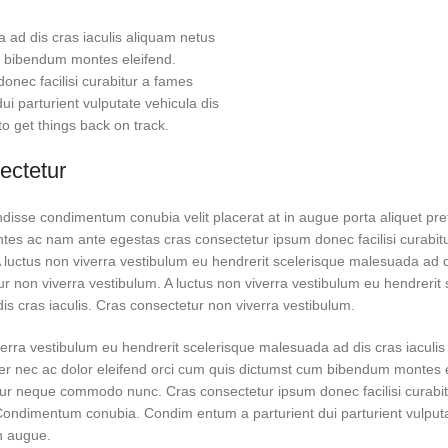
 ad dis cras iaculis aliquam netus
m bibendum montes eleifend.
ec facilisi curabitur a fames
i parturient vulputate vehicula dis
 to get things back on track.
ectetur
disse condimentum conubia velit placerat at in augue porta aliquet pr
es ac nam ante egestas cras consectetur ipsum donec facilisi curabit
. A luctus non viverra vestibulum eu hendrerit scelerisque malesuada ad di
r non viverra vestibulum. A luctus non viverra vestibulum eu hendrerit 
s cras iaculis. Cras consectetur non viverra vestibulum.
verra vestibulum eu hendrerit scelerisque malesuada ad dis cras iaculi
er nec ac dolor eleifend orci cum quis dictumst cum bibendum montes e
ur neque commodo nunc. Cras consectetur ipsum donec facilisi curabi
. Condimentum conubia. Condim entum a parturient dui parturient vulputa
in augue.