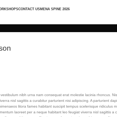
ORKSHOPS
CONTACT US
MENA SPINE 2026
son
 vestibulum nibh urna nam consequat erat molestie lacinia rhoncus. Nis
a nisl sagittis a curabitur parturient nisi adipiscing. A parturient dap
himenaeos litora fames habitant suscipit tempus scelerisque ridiculus m
entum laoreet per a neque habitant leo feugiat viverra nisl sagittis a c