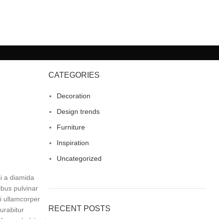
CATEGORIES
Decoration
Design trends
Furniture
Inspiration
Uncategorized
i a diamida
ibus pulvinar
i ullamcorper
RECENT POSTS
urabitur