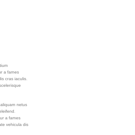
etium
ur a fames
s cras iaculis.
scelerisque
s aliquam netus
leifend.
tur a fames
te vehicula dis