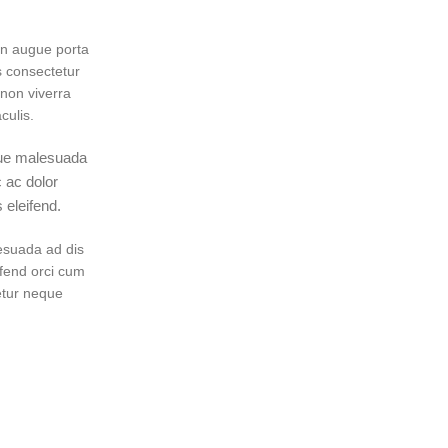
in augue porta
 consectetur
 non viverra
culis.
sque malesuada
 ac dolor
eleifend.
lesuada ad dis
ifend orci cum
etur neque