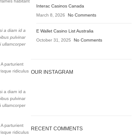
a fames habitant
Interac Casinos Canada
March 8, 2026
No Comments
i a diam id a
E Wallet Casino List Australia
pibus pulvinar
October 31, 2025
No Comments
i ullamcorper
 A parturient
isque ridiculus
OUR INSTAGRAM
i a diam id a
pibus pulvinar
i ullamcorper
 A parturient
RECENT COMMENTS
isque ridiculus