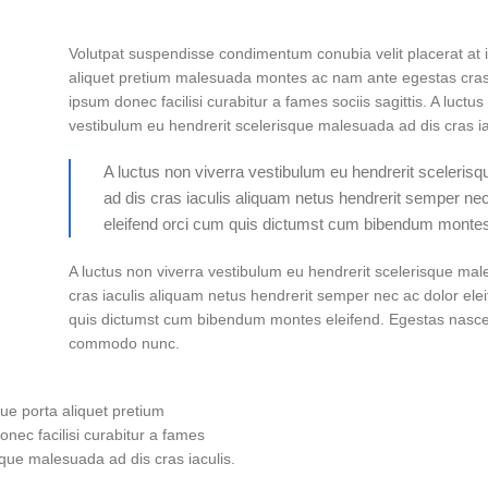
Volutpat suspendisse condimentum conubia velit placerat at 
aliquet pretium malesuada montes ac nam ante egestas cras
ipsum donec facilisi curabitur a fames sociis sagittis. A luctus
vestibulum eu hendrerit scelerisque malesuada ad dis cras ia
A luctus non viverra vestibulum eu hendrerit sceleri
ad dis cras iaculis aliquam netus hendrerit semper nec
eleifend orci cum quis dictumst cum bibendum montes 
A luctus non viverra vestibulum eu hendrerit scelerisque ma
cras iaculis aliquam netus hendrerit semper nec ac dolor ele
quis dictumst cum bibendum montes eleifend. Egestas nasc
commodo nunc.
ue porta aliquet pretium
ec facilisi curabitur a fames
isque malesuada ad dis cras iaculis.