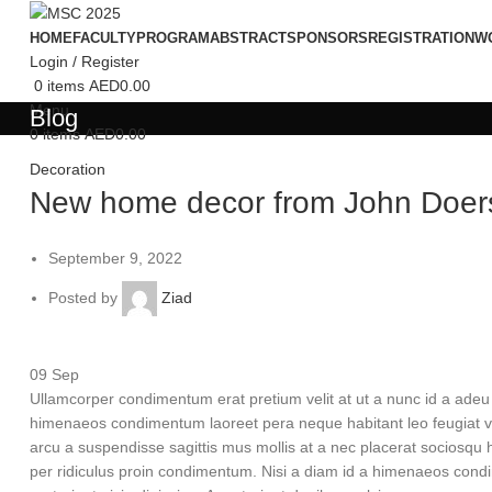
HOME
FACULTY
PROGRAM
ABSTRACT
SPONSORS
REGISTRATION
W
Login / Register
0
items
AED
0.00
Menu
Blog
0
items
AED
0.00
Decoration
New home decor from John Doer
September 9, 2022
Posted by
Ziad
09
Sep
Ullamcorper condimentum erat pretium velit at ut a nunc id a adeu
himenaeos condimentum laoreet pera neque habitant leo feugiat viverr
arcu a suspendisse sagittis mus mollis at a nec placerat sociosqu 
per ridiculus proin condimentum. Nisi a diam id a himenaeos condim