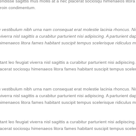
spendisse sagittis mus mollis at a nec placerat sociosqu himenaeos litor
 proin condimentum.
u vestibulum nibh urna nam consequat erat molestie lacinia rhoncus. Nis
ra nisl sagittis a curabitur parturient nisi adipiscing. A parturient da
himenaeos litora fames habitant suscipit tempus scelerisque ridiculus m
leo feugiat viverra nisl sagittis a curabitur parturient nisi adipiscing.
lacerat sociosqu himenaeos litora fames habitant suscipit tempus sceler
u vestibulum nibh urna nam consequat erat molestie lacinia rhoncus. Nis
ra nisl sagittis a curabitur parturient nisi adipiscing. A parturient da
himenaeos litora fames habitant suscipit tempus scelerisque ridiculus m
leo feugiat viverra nisl sagittis a curabitur parturient nisi adipiscing.
lacerat sociosqu himenaeos litora fames habitant suscipit tempus sceler