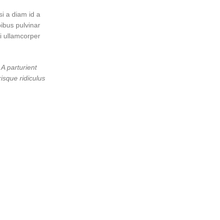
i a diam id a
pibus pulvinar
i ullamcorper
 A parturient
isque ridiculus